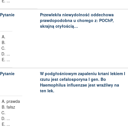
...
Przewlekła niewydolność oddechowa
prawdopodobna u chorego z: POChP,
skrajną otyłością…
...
...
W podgłośniowym zapaleniu krtani lekiem I
rzutu jest cefalosporyna I gen. Bo
Haemophilus influenzae jest wrażliwy na
ten lek.
prawda
fałsz
...
...