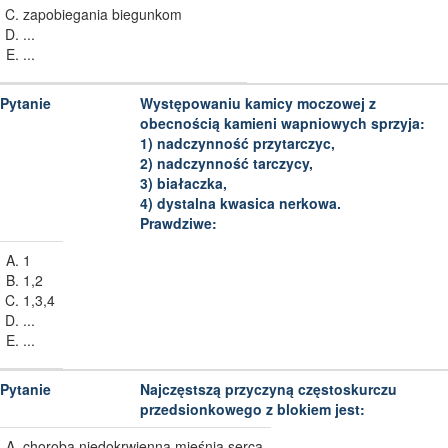
zapobiegania biegunkom
...
...
Występowaniu kamicy moczowej z
obecnością kamieni wapniowych sprzyja:
1) nadczynność przytarczyc,
2) nadczynność tarczycy,
3) białaczka,
4) dystalna kwasica nerkowa.
Prawdziwe:
1
1,2
1,3,4
...
...
Najczęstszą przyczyną częstoskurczu
przedsionkowego z blokiem jest:
choroba niedokrwienna mięśnia serca