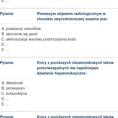
...
Pierwszym objawem radiologicznym w
chorobie zwyrodnieniowej stawów jest:
powstanie osteofitów
tworzenie się geod
sklerotyzacja warstwy podchrzęstnej kości
...
...
Który z poniższych niesteroidowych leków
przeciwzapalnych ma najsilniejsze
działanie hepatotoksyczne:
diklofenak
piroksykam
butazolidyna
...
...
Który z poniższych niesteroidowych leków