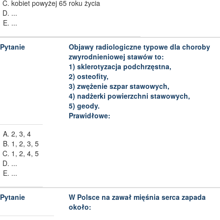
kobiet powyżej 65 roku życia
...
...
Objawy radiologiczne typowe dla choroby
zwyrodnieniowej stawów to:
1) sklerotyzacja podchrzęstna,
2) osteofity,
3) zwężenie szpar stawowych,
4) nadżerki powierzchni stawowych,
5) geody.
Prawidłowe:
2, 3, 4
1, 2, 3, 5
1, 2, 4, 5
...
...
W Polsce na zawał mięśnia serca zapada
około: