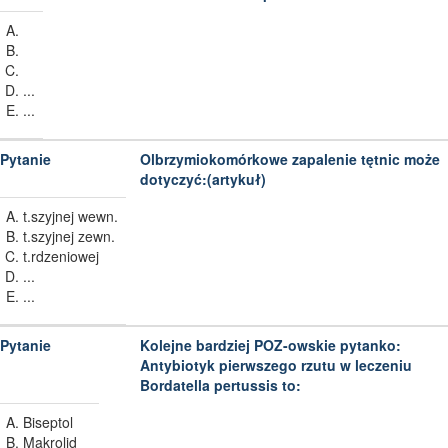
...
...
Olbrzymiokomórkowe zapalenie tętnic może
dotyczyć:(artykuł)
t.szyjnej wewn.
t.szyjnej zewn.
t.rdzeniowej
...
...
Kolejne bardziej POZ-owskie pytanko:
Antybiotyk pierwszego rzutu w leczeniu
Bordatella pertussis to:
Biseptol
Makrolid