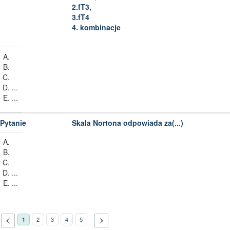
2.fT3,
3.fT4
4. kombinacje
...
...
Skala Nortona odpowiada za(...)
...
...
2
3
4
5
1