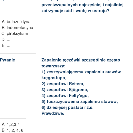
przeciwzapalnych najczęściej i najsilniej
zatrzymuje sód i wodę w ustroju?
butazolidyna
indometacyna
piroksykam
...
...
Zapalenie tęczówki szczególnie często
towarzyszy:
1) zesztywniającemu zapaleniu stawów
kręgosłupa,
2) zespołowi Reitera,
3) zespołowi Sjögrena,
4) zespołowi Felty'ego,
5) łuszczycowemu zapaleniu stawów,
6) dziecięcej postaci r.z.s.
Prawdziwe:
1,2,3,4
1, 2, 4, 6