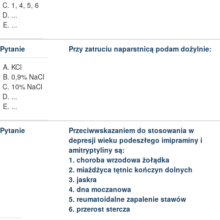
1, 4, 5, 6
...
...
Przy zatruciu naparstnicą podam dożylnie:
KCl
0,9% NaCl
10% NaCl
...
...
Przeciwwskazaniem do stosowania w
depresji wieku podeszłego imipraminy i
amitryptyliny są:
1. choroba wrzodowa żołądka
2. miażdżyca tętnic kończyn dolnych
3. jaskra
4. dna moczanowa
5. reumatoidalne zapalenie stawów
6. przerost stercza