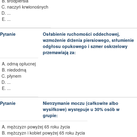
śródpiersia
naczyń krwionośnych
...
...
Osłabienie ruchomości oddechowej,
wzmożenie drżenia piersiowego, stłumienie
odgłosu opukowego i szmer oskrzelowy
przemawiają za:
odmą opłucnej
niedodmą
płynem
...
...
Nietrzymanie moczu (całkowite albo
wysiłkowe) występuje u 30% osób w
grupie:
mężczyzn powyżej 65 roku życia
mężczyzn i kobiet powyżej 65 roku życia