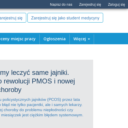
Napisz do nas
Zarejestruj się
Zaloguj się
arejestruj się
Zarejestruj się jako student medycyny
ceny miejsc pracy
Ogłoszenia
Więcej
my leczyć same jajniki.
 rewolucji PMOS i nowej
 choroby
u policystycznych jajników (PCOS) przez lata
błąd nie tylko pacjentki, ale i samych lekarzy.
ej choroby do problemu niepłodności czy
h miesiączek jest ciężkim błędem systemowym.