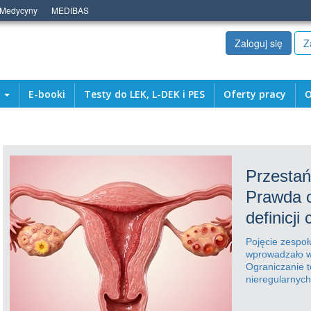
 Medycyny
MEDIBAS
Zaloguj się
Z
a
E-booki
Testy do LEK, L-DEK i PES
Oferty pracy
O
Przestań
Prawda o
definicji
Pojęcie zespoł
wprowadzało w 
Ograniczanie t
nieregularnyc