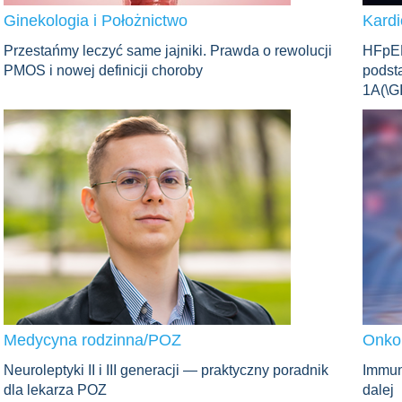
Ginekologia i Położnictwo
Kardi
Przestańmy leczyć same jajniki. Prawda o rewolucji
HFpEF
PMOS i nowej definicji choroby
podst
1A(\G
Medycyna rodzinna/POZ
Onkol
Neuroleptyki II i III generacji — praktyczny poradnik
Immun
dla lekarza POZ
dalej