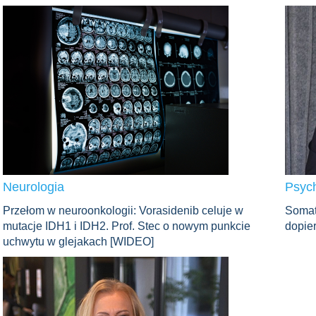
Neurologia
Psych
Przełom w neuroonkologii: Vorasidenib celuje w
Somat
mutacje IDH1 i IDH2. Prof. Stec o nowym punkcie
dopier
uchwytu w glejakach [WIDEO]