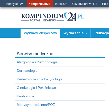
Konsylium24
Kompendium24
Indeks24
GdzieSkierowac24
Puls
Wykłady ekspertów
Wydarzenia
Edukacj
Serwisy medyczne
Alergologia i Pulmonologia
Dermatologia
Diabetologia i Endokrynologia
Ginekologia i Położnictwo
Kardiologia
Medycyna rodzinna/POZ