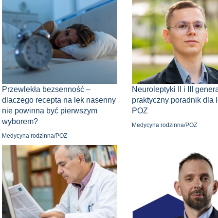
Przewlekła bezsenność –
Neuroleptyki II i III gener
dlaczego recepta na lek nasenny
praktyczny poradnik dla 
nie powinna być pierwszym
POZ
wyborem?
Medycyna rodzinna/POZ
Medycyna rodzinna/POZ