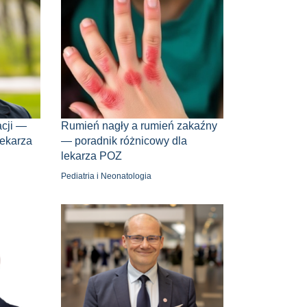
acji —
Rumień nagły a rumień zakaźny
lekarza
— poradnik różnicowy dla
lekarza POZ
Pediatria i Neonatologia