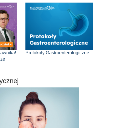
rawnika!
Protokoły Gastroenterologiczne
sze
ycznej