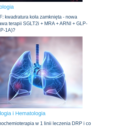
ologia
: kwadratura koła zamknięta - nowa
awa terapii SGLT2i + MRA + ARNI + GLP-
IP-1A)?
ogia i Hematologia
ochemioterapia w 1 linii leczenia DRP i co