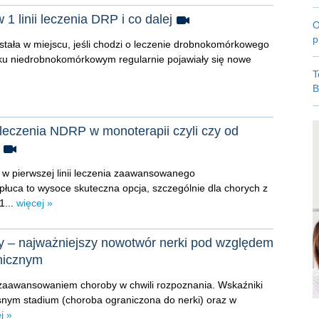
 linii leczenia DRP i co dalej
O
p
tała w miejscu, jeśli chodzi o leczenie drobnokomórkowego
aku niedrobnokomórkowym regularnie pojawiały się nowe
T
B
 leczenia NDRP w monoterapii czyli czy od
i
w pierwszej linii leczenia zaawansowanego
uca to wysoce skuteczna opcja, szczególnie dla chorych z
...
więcej »
– najważniejszy nowotwór nerki pod względem
inicznym
 zaawansowaniem choroby w chwili rozpoznania. Wskaźniki
snym stadium (choroba ograniczona do nerki) oraz w
j »