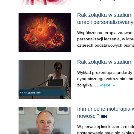
Rak żołądka w stadium 
terapii personalizowan
Współczesna terapia zaawans
personalizacji leczenia, w k
czterech podstawowych bioma
Rak żołądka w stadium
Wykład prezentuje standardy
dynamicznego wdrażania imm
...
żołądka.
więcej »
Immunochemioterapia w 
nowości?
W pierwszej linii leczenia 
postępowania stało się skojar