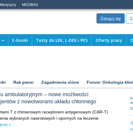
 Medycyny
MEDIBAS
Zaloguj się
Z
a
E-booki
Testy do LEK, L-DEK i PES
Oferty pracy
O
rki
Rak piersi
Zagadnienia różne
Forum: Onkologia klin
u ambulatoryjnym – nowe możliwości
acjentów z nowotworami układu chłonnego
K
ocytami T z chimerowym receptorem antygenowym (CAR-T)
czenia wybranych nawrotowych i opornych na leczenie
S
ęcej »
o