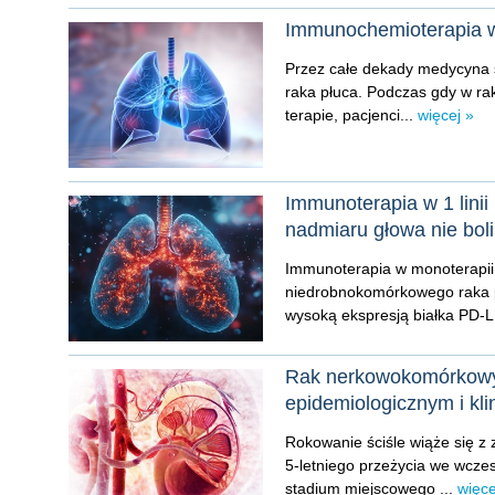
Immunochemioterapia w 1
Przez całe dekady medycyna s
raka płuca. Podczas gdy w r
terapie, pacjenci...
więcej »
Immunoterapia w 1 linii
nadmiaru głowa nie bol
Immunoterapia w monoterapii 
niedrobnokomórkowego raka pł
wysoką ekspresją białka PD-L1
Rak nerkowokomórkowy 
epidemiologicznym i kl
Rokowanie ściśle wiąże się z
5-letniego przeżycia we wcze
stadium miejscowego ...
więce