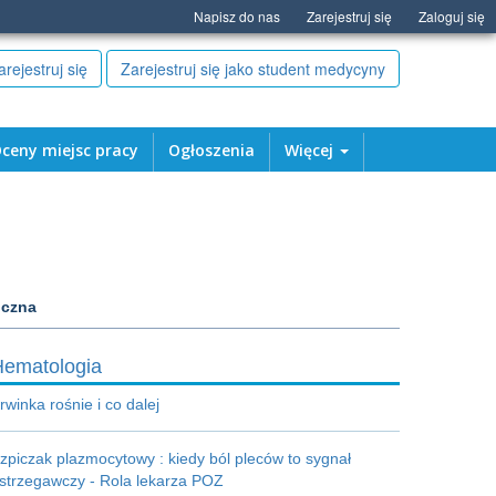
Napisz do nas
Zarejestruj się
Zaloguj się
arejestruj się
Zarejestruj się jako student medycyny
ceny miejsc pracy
Ogłoszenia
Więcej
iczna
Hematologia
rwinka rośnie i co dalej
zpiczak plazmocytowy : kiedy ból pleców to sygnał
strzegawczy - Rola lekarza POZ