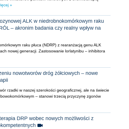
ięcej »
tyrozynowej ALK w niedrobnokomórkowym raku
RÓL – akronim badania czy realny wpływ na
omórkowym raku płuca (NDRP) z rearanżacją genu ALK
rach nowej generacji. Zastosowanie lorlatynibu – inhibitora
czeniu nowotworów dróg żółciowych – nowe
apii
ór rzadki w naszej szerokości geograficznej, ale na świecie
robowokomórkowym – stanowi trzecią przyczynę zgonów
terapia DRP wobec nowych możliwości z
okompetentnych