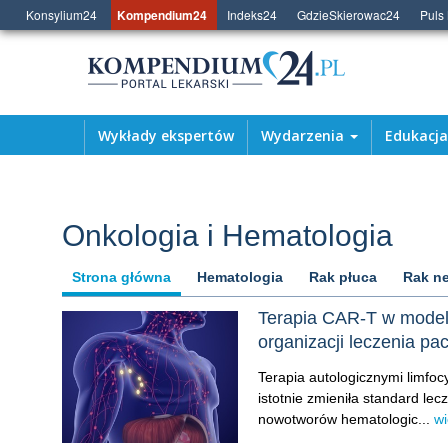
Konsylium24
Kompendium24
Indeks24
GdzieSkierowac24
Puls
Wykłady ekspertów
Wydarzenia
Edukacj
Onkologia i Hematologia
Strona główna
Hematologia
Rak płuca
Rak ne
Terapia CAR-T w model
organizacji leczenia p
Terapia autologicznymi limf
istotnie zmieniła standard le
nowotworów hematologic...
wi