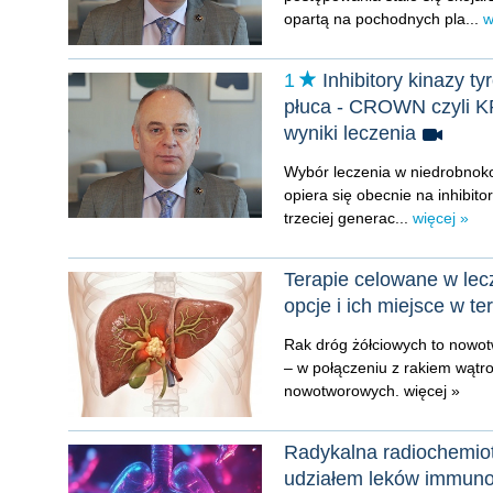
opartą na pochodnych pla...
w
1
Inhibitory kinazy 
płuca - CROWN czyli K
wyniki leczenia
Wybór leczenia w niedrobnok
opiera się obecnie na inhibito
trzeciej generac...
więcej »
Terapie celowane w le
opcje i ich miejsce w ter
Rak dróg żółciowych to nowotw
– w połączeniu z rakiem wąt
nowotworowych.
więcej »
Radykalna radiochemio
udziałem leków immun