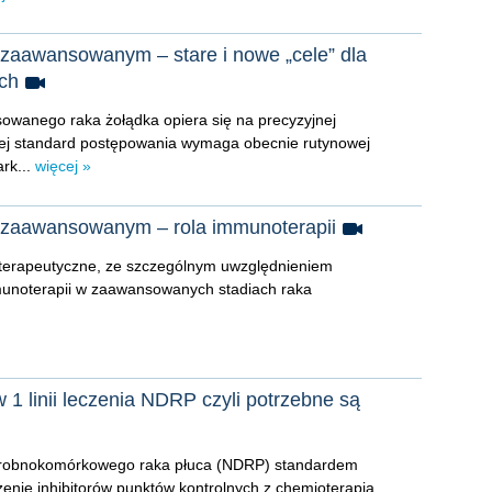
zaawansowanym – stare i nowe „cele” dla
ych
owanego raka żołądka opiera się na precyzyjnej
tórej standard postępowania wymaga obecnie rutynowej
rk...
więcej »
 zaawansowanym – rola immunoterapii
 terapeutyczne, ze szczególnym uwzględnieniem
unoterapii w zaawansowanych stadiach raka
1 linii leczenia NDRP czyli potrzebne są
niedrobnokomórkowego raka płuca (NDRP) standardem
zenie inhibitorów punktów kontrolnych z chemioterapią