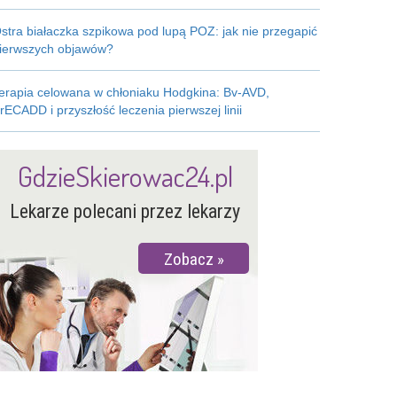
stra białaczka szpikowa pod lupą POZ: jak nie przegapić
ierwszych objawów?
erapia celowana w chłoniaku Hodgkina: Bv-AVD,
rECADD i przyszłość leczenia pierwszej linii
GdzieSkierowac24.pl
Lekarze polecani przez lekarzy
Zobacz