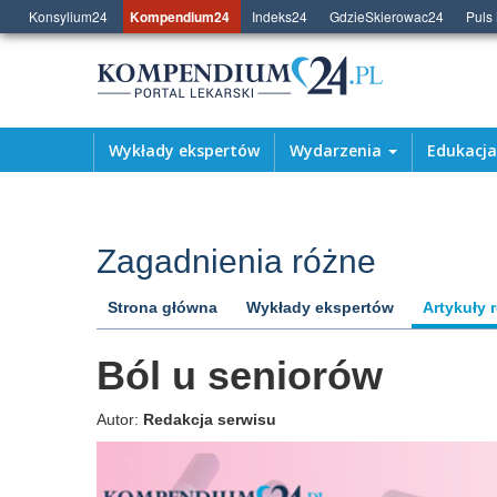
Konsylium24
Kompendium24
Indeks24
GdzieSkierowac24
Puls
Wykłady ekspertów
Wydarzenia
Edukacj
Zagadnienia różne
Strona główna
Wykłady ekspertów
Artykuły 
Prawo i medycyna
Ból u seniorów
Autor:
Redakcja serwisu