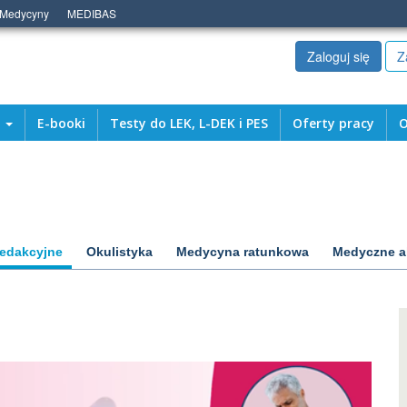
 Medycyny
MEDIBAS
Zaloguj się
Z
a
E-booki
Testy do LEK, L-DEK i PES
Oferty pracy
O
redakcyjne
Okulistyka
Medycyna ratunkowa
Medyczne a