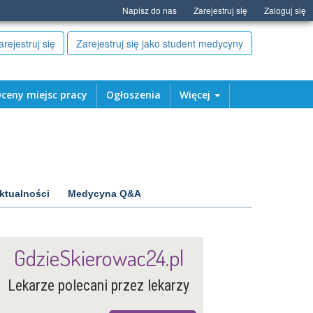
Napisz do nas
Zarejestruj się
Zaloguj się
arejestruj się
Zarejestruj się jako student medycyny
ceny miejsc pracy
Ogłoszenia
Więcej
ktualności
Medycyna Q&A
GdzieSkierowac24.pl
Lekarze polecani przez lekarzy