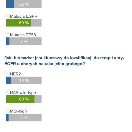
22 %
Mutacja EGFR
69 %
Mutacja TP53
9 %
Jaki biomarker jest kluczowy do kwalifikacji do terapii anty-
EGFR u chorych na raka jelita grubego?
HER2
13 %
RAS wild-type
80 %
MSI-high
7 %