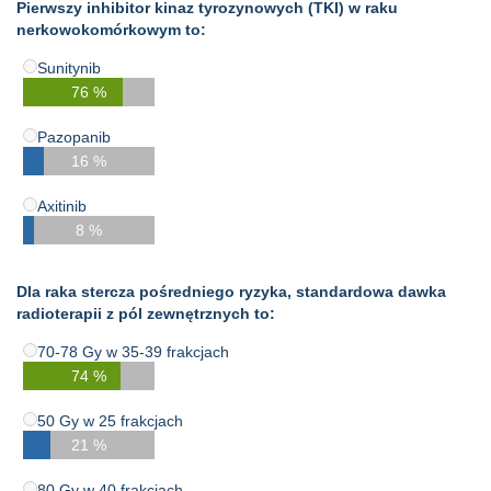
Pierwszy inhibitor kinaz tyrozynowych (TKI) w raku
nerkowokomórkowym to:
Sunitynib
76 %
Pazopanib
16 %
Axitinib
8 %
Dla raka stercza pośredniego ryzyka, standardowa dawka
radioterapii z pól zewnętrznych to:
70-78 Gy w 35-39 frakcjach
74 %
50 Gy w 25 frakcjach
21 %
80 Gy w 40 frakcjach