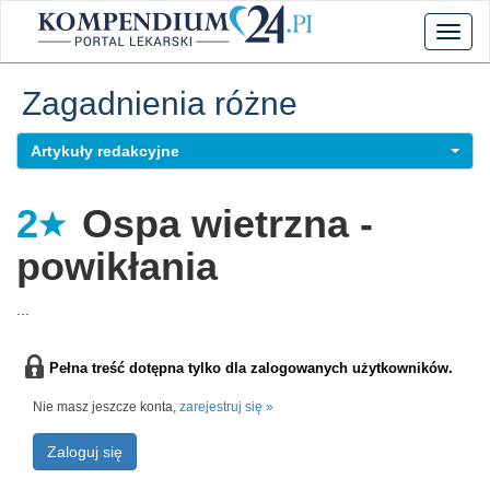
Toggl
naviga
Zagadnienia różne
Artykuły redakcyjne
2
Ospa wietrzna -
powikłania
...
Pełna treść dotępna tylko dla zalogowanych użytkowników.
Nie masz jeszcze konta,
zarejestruj się »
Zaloguj się