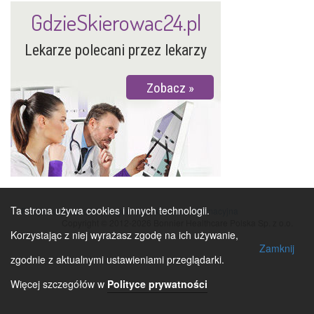
GdzieSkierowac24.pl
Lekarze polecani przez lekarzy
Zobacz
Ta strona używa cookies i innych technologii.
Polityka prywatności
|
Regulamin
|
Klauzula informacyjna
Copyright © 2012-2026 Bonnier Healthcare Polska Sp. z o.o.
Korzystając z niej wyrażasz zgodę na ich używanie,
Zamknij
zgodnie z aktualnymi ustawieniami przeglądarki.
Więcej szczegółów w
Polityce prywatności