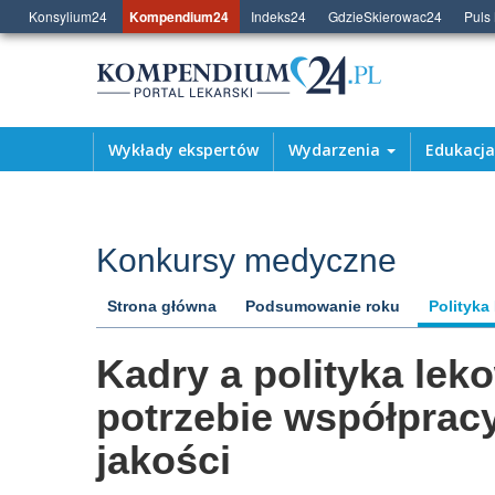
Konsylium24
Kompendium24
Indeks24
GdzieSkierowac24
Puls
Wykłady ekspertów
Wydarzenia
Edukacj
Konkursy medyczne
Strona główna
Podsumowanie roku
Polityka
Kadry a polityka lek
potrzebie współprac
jakości