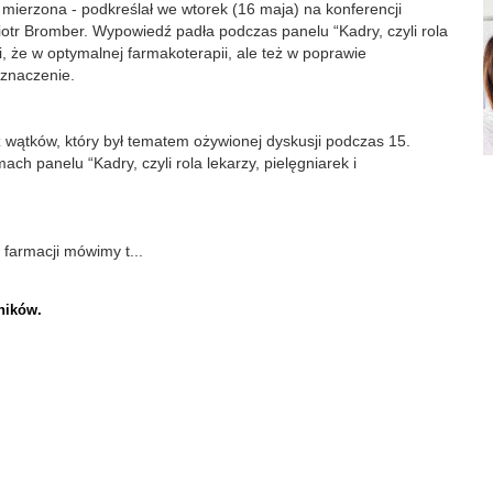
ć mierzona - podkreślał we wtorek (16 maja) na konferencji
Piotr Bromber. Wypowiedź padła podczas panelu “Kadry, czyli rola
i, że w optymalnej farmakoterapii, ale też w poprawie
 znaczenie.
z wątków, który był tematem ożywionej dyskusji podczas 15.
ach panelu “Kadry, czyli rola lekarzy, pielęgniarek i
 farmacji mówimy t...
ników.