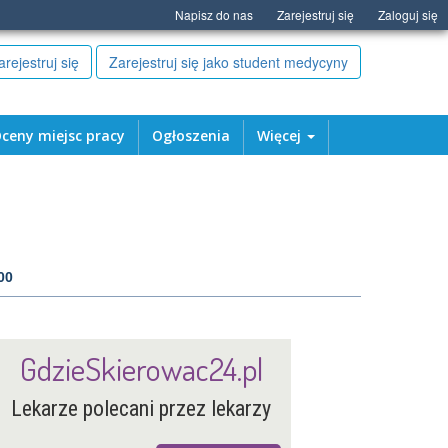
Napisz do nas
Zarejestruj się
Zaloguj się
arejestruj się
Zarejestruj się jako student medycyny
ceny miejsc pracy
Ogłoszenia
Więcej
00
GdzieSkierowac24.pl
Lekarze polecani przez lekarzy