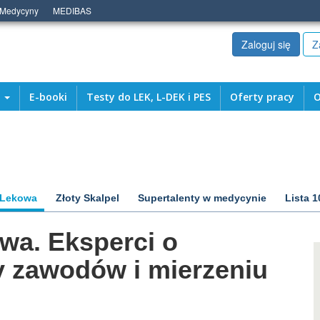
 Medycyny
MEDIBAS
Zaloguj się
Z
a
E-booki
Testy do LEK, L-DEK i PES
Oferty pracy
O
 Lekowa
Złoty Skalpel
Supertalenty w medycynie
Lista 1
owa. Eksperci o
y zawodów i mierzeniu