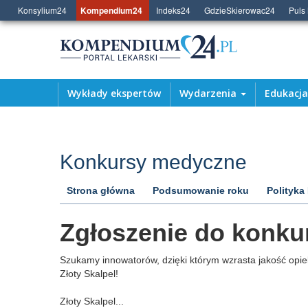
Konsylium24
Kompendium24
Indeks24
GdzieSkierowac24
Puls
Wykłady ekspertów
Wydarzenia
Edukacj
Konkursy medyczne
Strona główna
Podsumowanie roku
Polityka
Zgłoszenie do konkur
Szukamy innowatorów, dzięki którym wzrasta jakość opiek
Złoty Skalpel!
Złoty Skalpel...