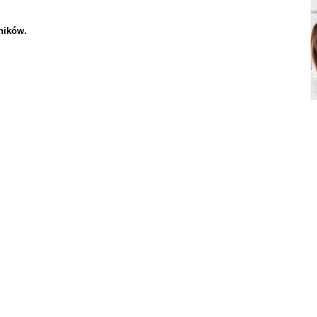
ników.