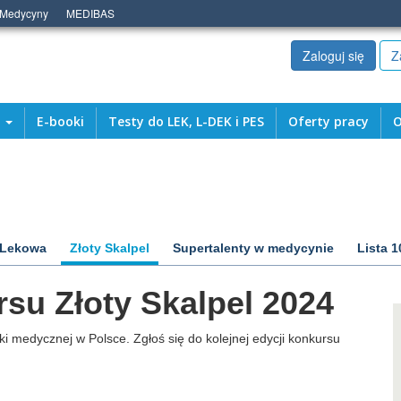
 Medycyny
MEDIBAS
Zaloguj się
Z
a
E-booki
Testy do LEK, L-DEK i PES
Oferty pracy
O
 Lekowa
Złoty Skalpel
Supertalenty w medycynie
Lista 1
su Złoty Skalpel 2024
i medycznej w Polsce. Zgłoś się do kolejnej edycji konkursu