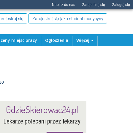
Napisz do nas
Zarejestruj się
Zaloguj się
arejestruj się
Zarejestruj się jako student medycyny
ceny miejsc pracy
Ogłoszenia
Więcej
00
GdzieSkierowac24.pl
Lekarze polecani przez lekarzy