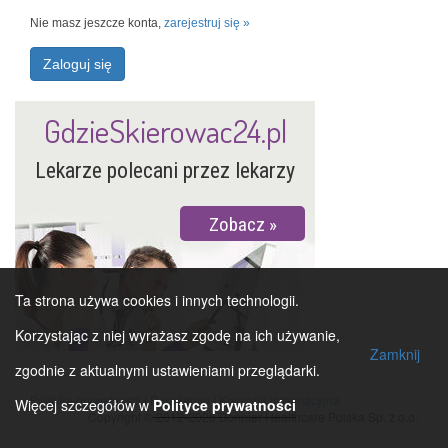
Nie masz jeszcze konta,
zarejestruj się »
Zaloguj się
GdzieSkierowac24.pl
Lekarze polecani przez lekarzy
Zobacz
Ta strona używa cookies i innych technologii.
Korzystając z niej wyrażasz zgodę na ich używanie,
Zamknij
zgodnie z aktualnymi ustawieniami przeglądarki.
Polityka prywatności
|
Regulamin
|
Klauzula informacyjna
Więcej szczegółów w
Polityce prywatności
Copyright © 2012-2026 Bonnier Healthcare Polska Sp. z o.o.