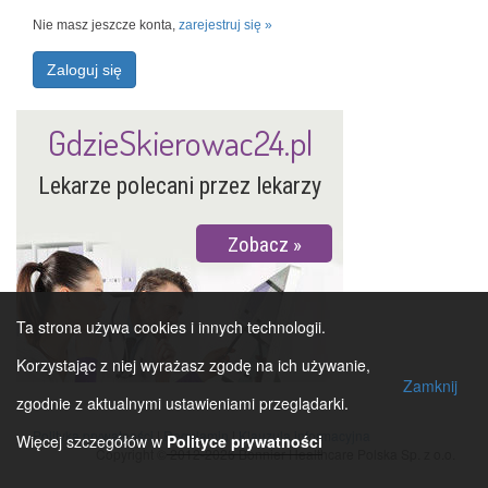
Nie masz jeszcze konta,
zarejestruj się »
Zaloguj się
GdzieSkierowac24.pl
Lekarze polecani przez lekarzy
Zobacz
Ta strona używa cookies i innych technologii.
Korzystając z niej wyrażasz zgodę na ich używanie,
Zamknij
zgodnie z aktualnymi ustawieniami przeglądarki.
Polityka prywatności
|
Regulamin
|
Klauzula informacyjna
Więcej szczegółów w
Polityce prywatności
Copyright © 2012-2026 Bonnier Healthcare Polska Sp. z o.o.