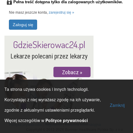
Pełna treść dotępna tylko dla zalogowanych użytkowników.
Nie masz jeszcze konta,
zarejestruj się »
Zaloguj się
GdzieSkierowac24.pl
Lekarze polecani przez lekarzy
Zobacz
Ta strona używa cookies i innych technologii.
Korzystając z niej wyrażasz zgodę na ich używanie,
Zamknij
zgodnie z aktualnymi ustawieniami przeglądarki.
Więcej szczegółów w
Polityce prywatności
Polityka prywatności
|
Regulamin
|
Klauzula informacyjna
Copyright © 2012-2026 Bonnier Healthcare Polska Sp. z o.o.