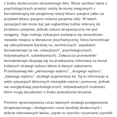
z braku skuteczności stosowanego leku. Może wynikać także z
psychologicznych przeżyć osoby leczonej związanych z
farmakoterapią lub wzajemnej relacji lekarz–pacjent (albo na
przykład lekarz–pacjent–rodzina pacjenta–lek). W takich
sytuacjach lek może być jak najbardziej trafnie dobrany do
problemu pacjenta, jednak sukces terapeutyczny nie jest
osiągany. Tego rodzaju sytuacjom poświęca się stosunkowo
niewiele miejsca w literaturze psychiatrycznej, która koncentruje
się zdecydowanie bardziej na „technicznych” aspektach
farmakoterapii (a nie „relacyjnych”, psychologicznych,
indywidualnych, subiektywnych). Zwłaszcza przewodniki
farmakoterapii skupiają się na przekazaniu informacji na temat
kolejnych strategii wyboru leków w danym zaburzeniu.
Przedstawiają leki „pierwszego wyboru”, „drugiego wyboru”,
„dalszego wyboru”, strategii augmentacji itd. Są to informacje w
wielu sytuacjach klinicznych niezwykle ważne i pomocne, jednak
nie uwzględniają psychologicznych, indywidualnych trudności,
które mogą decydować o braku powodzenia leczenia.
Pomimo opracowywania coraz lepszych strategii postępowania
terapeutycznego i dostępności coraz bardziej skutecznych i
dobrze tolerowanych leków, często to szeroko rozumiane czynniki