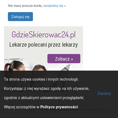
Nie masz jeszcze konta,
zarejestruj się »
Zaloguj się
GdzieSkierowac24.pl
Lekarze polecani przez lekarzy
Zobacz
Ta strona używa cookies i innych technologii.
Korzystając z niej wyrażasz zgodę na ich używanie,
Zamknij
zgodnie z aktualnymi ustawieniami przeglądarki.
Polityka prywatności
|
Regulamin
|
Klauzula informacyjna
Więcej szczegółów w
Polityce prywatności
Copyright © 2012-2026 Bonnier Healthcare Polska Sp. z o.o.