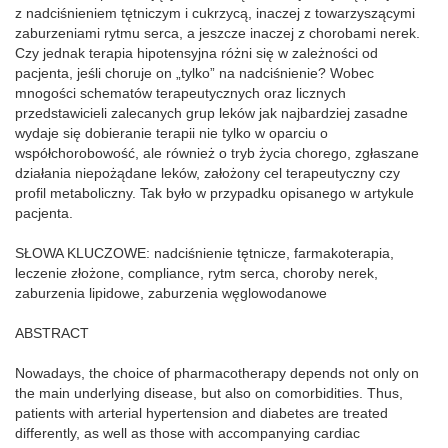
z nadciśnieniem tętniczym i cukrzycą, inaczej z towarzyszącymi
zaburzeniami rytmu serca, a jeszcze inaczej z chorobami nerek.
Czy jednak terapia hipotensyjna różni się w zależności od
pacjenta, jeśli choruje on „tylko” na nadciśnienie? Wobec
mnogości schematów terapeutycznych oraz licznych
przedstawicieli zalecanych grup leków jak najbardziej zasadne
wydaje się dobieranie terapii nie tylko w oparciu o
współchorobowość, ale również o tryb życia chorego, zgłaszane
działania niepożądane leków, założony cel terapeutyczny czy
profil metaboliczny. Tak było w przypadku opisanego w artykule
pacjenta.
SŁOWA KLUCZOWE: nadciśnienie tętnicze, farmakoterapia,
leczenie złożone, compliance, rytm serca, choroby nerek,
zaburzenia lipidowe, zaburzenia węglowodanowe
ABSTRACT
Nowadays, the choice of pharmacotherapy depends not only on
the main underlying disease, but also on comorbidities. Thus,
patients with arterial hypertension and diabetes are treated
differently, as well as those with accompanying cardiac