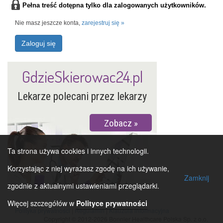
Pełna treść dotępna tylko dla zalogowanych użytkowników.
Nie masz jeszcze konta,
zarejestruj się »
Zaloguj się
GdzieSkierowac24.pl
Lekarze polecani przez lekarzy
Zobacz
Ta strona używa cookies i innych technologii.
Korzystając z niej wyrażasz zgodę na ich używanie,
Zamknij
zgodnie z aktualnymi ustawieniami przeglądarki.
Więcej szczegółów w
Polityce prywatności
Polityka prywatności
|
Regulamin
|
Klauzula informacyjna
Copyright © 2012-2026 Bonnier Healthcare Polska Sp. z o.o.