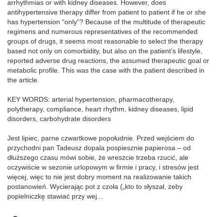
arrhythmias or with kidney diseases. However, does
antihypertensive therapy differ from patient to patient if he or she
has hypertension “only”? Because of the multitude of therapeutic
regimens and numerous representatives of the recommended
groups of drugs, it seems most reasonable to select the therapy
based not only on comorbidity, but also on the patient’s lifestyle,
reported adverse drug reactions, the assumed therapeutic goal or
metabolic profile. This was the case with the patient described in
the article.
KEY WORDS: arterial hypertension, pharmacotherapy,
polytherapy, compliance, heart rhythm, kidney diseases, lipid
disorders, carbohydrate disorders
Jest lipiec, parne czwartkowe popołudnie. Przed wejściem do
przychodni pan Tadeusz dopala pospiesznie papierosa – od
dłuższego czasu mówi sobie, że wreszcie trzeba rzucić, ale
oczywiście w sezonie urlopowym w firmie i pracy, i stresów jest
więcej, więc to nie jest dobry moment na realizowanie takich
postanowień. Wycierając pot z czoła („kto to słyszał, żeby
popielniczkę stawiać przy wej...