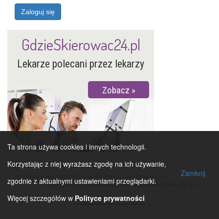
Zaloguj się
GdzieSkierowac24.pl
Lekarze polecani przez lekarzy
Zobacz
Ta strona używa cookies i innych technologii.
Korzystając z niej wyrażasz zgodę na ich używanie,
Zamknij
Polityka prywatności
|
Regulamin
|
Klauzula informacyjna
zgodnie z aktualnymi ustawieniami przeglądarki.
Copyright © 2012-2026 Bonnier Healthcare Polska Sp. z o.o.
Więcej szczegółów w
Polityce prywatności