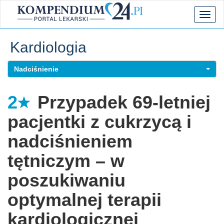
Toggl
naviga
Kardiologia
Nadciśnienie
2
Przypadek 69-letniej
pacjentki z cukrzycą i
nadciśnieniem
tętniczym – w
poszukiwaniu
optymalnej terapii
kardiologicznej