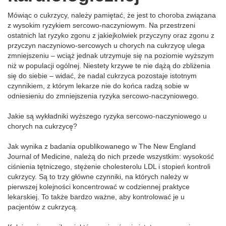
Mówiąc o cukrzycy, należy pamiętać, że jest to choroba związana
z wysokim ryzykiem sercowo-naczyniowym. Na przestrzeni
ostatnich lat ryzyko zgonu z jakiejkolwiek przyczyny oraz zgonu z
przyczyn naczyniowo-sercowych u chorych na cukrzycę ulega
zmniejszeniu – wciąż jednak utrzymuje się na poziomie wyższym
niż w populacji ogólnej. Niestety krzywe te nie dążą do zbliżenia
się do siebie – widać, że nadal cukrzyca pozostaje istotnym
czynnikiem, z którym lekarze nie do końca radzą sobie w
odniesieniu do zmniejszenia ryzyka sercowo-naczyniowego.
Jakie są wykładniki wyższego ryzyka sercowo-naczyniowego u
chorych na cukrzycę?
Jak wynika z badania opublikowanego w The New England
Journal of Medicine, należą do nich przede wszystkim: wysokość
ciśnienia tętniczego, stężenie cholesterolu LDL i stopień kontroli
cukrzycy. Są to trzy główne czynniki, na których należy w
pierwszej kolejności koncentrować w codziennej praktyce
lekarskiej. To także bardzo ważne, aby kontrolować je u
pacjentów z cukrzycą.