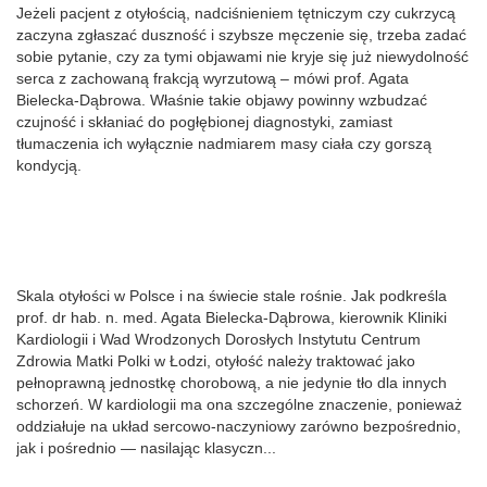
Jeżeli pacjent z otyłością, nadciśnieniem tętniczym czy cukrzycą
zaczyna zgłaszać duszność i szybsze męczenie się, trzeba zadać
sobie pytanie, czy za tymi objawami nie kryje się już niewydolność
serca z zachowaną frakcją wyrzutową – mówi prof. Agata
Bielecka-Dąbrowa. Właśnie takie objawy powinny wzbudzać
czujność i skłaniać do pogłębionej diagnostyki, zamiast
tłumaczenia ich wyłącznie nadmiarem masy ciała czy gorszą
kondycją.
Skala otyłości w Polsce i na świecie stale rośnie. Jak podkreśla
prof. dr hab. n. med. Agata Bielecka-Dąbrowa, kierownik Kliniki
Kardiologii i Wad Wrodzonych Dorosłych Instytutu Centrum
Zdrowia Matki Polki w Łodzi, otyłość należy traktować jako
pełnoprawną jednostkę chorobową, a nie jedynie tło dla innych
schorzeń. W kardiologii ma ona szczególne znaczenie, ponieważ
oddziałuje na układ sercowo-naczyniowy zarówno bezpośrednio,
jak i pośrednio — nasilając klasyczn...