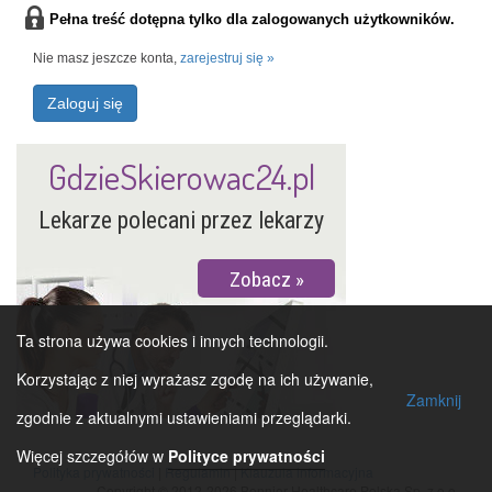
Pełna treść dotępna tylko dla zalogowanych użytkowników.
Nie masz jeszcze konta,
zarejestruj się »
Zaloguj się
GdzieSkierowac24.pl
Lekarze polecani przez lekarzy
Zobacz
Ta strona używa cookies i innych technologii.
Korzystając z niej wyrażasz zgodę na ich używanie,
Zamknij
zgodnie z aktualnymi ustawieniami przeglądarki.
Więcej szczegółów w
Polityce prywatności
Polityka prywatności
|
Regulamin
|
Klauzula informacyjna
Copyright © 2012-2026 Bonnier Healthcare Polska Sp. z o.o.