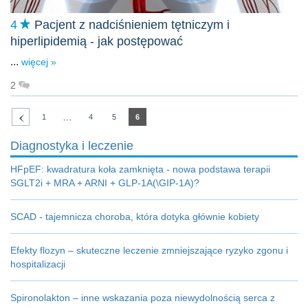
4
Pacjent z nadciśnieniem tętniczym i
hiperlipidemią - jak postępować
...
więcej »
2
…
1
4
5
6
Diagnostyka i leczenie
HFpEF: kwadratura koła zamknięta - nowa podstawa terapii
SGLT2i + MRA + ARNI + GLP-1A(\GIP-1A)?
SCAD - tajemnicza choroba, która dotyka głównie kobiety
Efekty flozyn ‒ skuteczne leczenie zmniejszające ryzyko zgonu i
hospitalizacji
Spironolakton – inne wskazania poza niewydolnością serca z