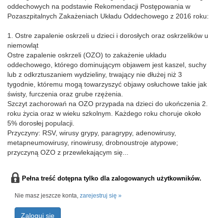
oddechowych na podstawie Rekomendacji Postępowania w
Pozaszpitalnych Zakażeniach Układu Oddechowego z 2016 roku:
1. Ostre zapalenie oskrzeli u dzieci i dorosłych oraz oskrzelików u
niemowląt
Ostre zapalenie oskrzeli (OZO) to zakażenie układu
oddechowego, którego dominującym objawem jest kaszel, suchy
lub z odkrztuszaniem wydzieliny, trwający nie dłużej niż 3
tygodnie, któremu mogą towarzyszyć objawy osłuchowe takie jak
świsty, furczenia oraz grube rzężenia.
Szczyt zachorowań na OZO przypada na dzieci do ukończenia 2.
roku życia oraz w wieku szkolnym. Każdego roku choruje około
5% dorosłej populacji.
Przyczyny: RSV, wirusy grypy, paragrypy, adenowirusy,
metapneumowirusy, rinowirusy, drobnoustroje atypowe;
przyczyną OZO z przewlekającym się...
Pełna treść dotępna tylko dla zalogowanych użytkowników.
Nie masz jeszcze konta,
zarejestruj się »
Zaloguj się