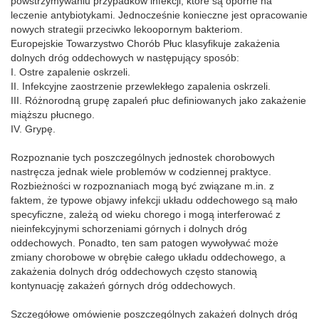
powstrzymywaniu przypadków infekcji, które są oporne na
leczenie antybiotykami. Jednocześnie konieczne jest opracowanie
nowych strategii przeciwko lekoopornym bakteriom.
Europejskie Towarzystwo Chorób Płuc klasyfikuje zakażenia
dolnych dróg oddechowych w następujący sposób:
I. Ostre zapalenie oskrzeli.
II. Infekcyjne zaostrzenie przewlekłego zapalenia oskrzeli.
III. Różnorodną grupę zapaleń płuc definiowanych jako zakażenie
miąższu płucnego.
IV. Grypę.
Rozpoznanie tych poszczególnych jednostek chorobowych
nastręcza jednak wiele problemów w codziennej praktyce.
Rozbieżności w rozpoznaniach mogą być związane m.in. z
faktem, że typowe objawy infekcji układu oddechowego są mało
specyficzne, zależą od wieku chorego i mogą interferować z
nieinfekcyjnymi schorzeniami górnych i dolnych dróg
oddechowych. Ponadto, ten sam patogen wywoływać może
zmiany chorobowe w obrębie całego układu oddechowego, a
zakażenia dolnych dróg oddechowych często stanowią
kontynuację zakażeń górnych dróg oddechowych.
Szczegółowe omówienie poszczególnych zakażeń dolnych dróg