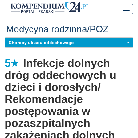
Toggl
naviga
Medycyna rodzinna/POZ
Choroby układu oddechowego
5
Infekcje dolnych
dróg oddechowych u
dzieci i dorosłych/
Rekomendacje
postępowania w
pozaszpitalnych
zakażeniach dolnych