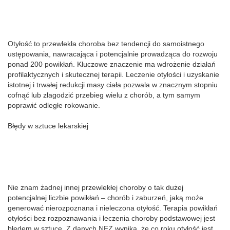
Otyłość to przewlekła choroba bez tendencji do samoistnego
ustępowania, nawracająca i potencjalnie prowadząca do rozwoju
ponad 200 powikłań. Kluczowe znaczenie ma wdrożenie działań
profilaktycznych i skutecznej terapii. Leczenie otyłości i uzyskanie
istotnej i trwałej redukcji masy ciała pozwala w znacznym stopniu
cofnąć lub złagodzić przebieg wielu z chorób, a tym samym
poprawić odległe rokowanie.
Błędy w sztuce lekarskiej
Nie znam żadnej innej przewlekłej choroby o tak dużej
potencjalnej liczbie powikłań ‒ chorób i zaburzeń, jaką może
generować nierozpoznana i nieleczona otyłość. Terapia powikłań
otyłości bez rozpoznawania i leczenia choroby podstawowej jest
błędem w sztuce. Z danych NFZ wynika, że co roku otyłość jest