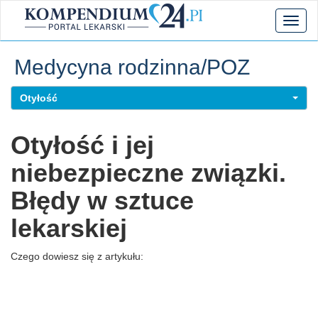
Toggl
naviga
Medycyna rodzinna/POZ
Otyłość
Otyłość i jej
niebezpieczne związki.
Błędy w sztuce
lekarskiej
Czego dowiesz się z artykułu: