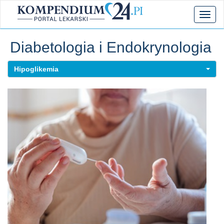
Toggl
naviga
Diabetologia i Endokrynologia
Hipoglikemia