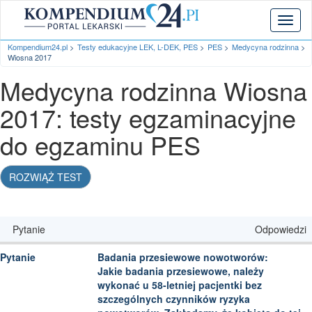
Toggl
naviga
Kompendium24.pl
Testy edukacyjne LEK, L-DEK, PES
PES
Medycyna rodzinna
Wiosna 2017
Medycyna rodzinna Wiosna
2017: testy egzaminacyjne
do egzaminu PES
ROZWIĄŻ TEST
Pytanie
Odpowiedzi
Badania przesiewowe nowotworów:
Jakie badania przesiewowe, należy
wykonać u 58-letniej pacjentki bez
szczególnych czynników ryzyka