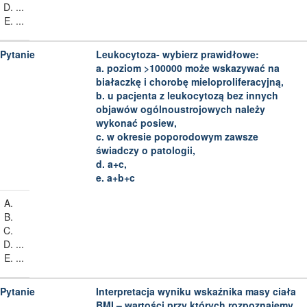
...
...
Leukocytoza- wybierz prawidłowe:
a. poziom >100000 może wskazywać na
białaczkę i chorobę mieloproliferacyjną,
b. u pacjenta z leukocytozą bez innych
objawów ogólnoustrojowych należy
wykonać posiew,
c. w okresie poporodowym zawsze
świadczy o patologii,
d. a+c,
e. a+b+c
...
...
Interpretacja wyniku wskaźnika masy ciała
BMI – wartości przy których rozpoznajemy