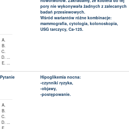
nowotworów. Zakładamy, że kobieta do tej
pory nie wykonywała żadnych z zalecanych
badań przesiewowych.
Wśród wariantów różne kombinacje:
mammografia, cytologia, kolonoskopia,
USG tarczycy, Ca-125.
...
...
Hipoglikemia nocna:
-czynniki ryzyka,
-objawy,
-postępowanie.
...
...