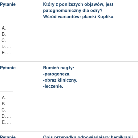
Który z poniższych objawów, jest
patognomoniczny dla odry?
Wśród wariantów: plamki Koplika.
...
...
Rumień nagły:
-patogeneza,
-obraz kliniczny,
-leczenie.
...
...
Opis przypadku odpowiadający hemikranii