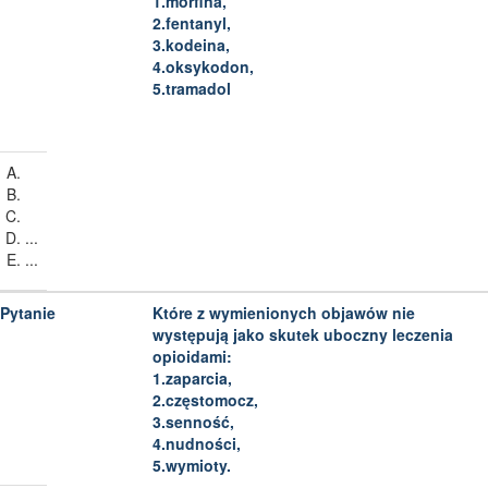
1.morfina,
2.fentanyl,
3.kodeina,
4.oksykodon,
5.tramadol
...
...
Które z wymienionych objawów nie
występują jako skutek uboczny leczenia
opioidami:
1.zaparcia,
2.częstomocz,
3.senność,
4.nudności,
5.wymioty.