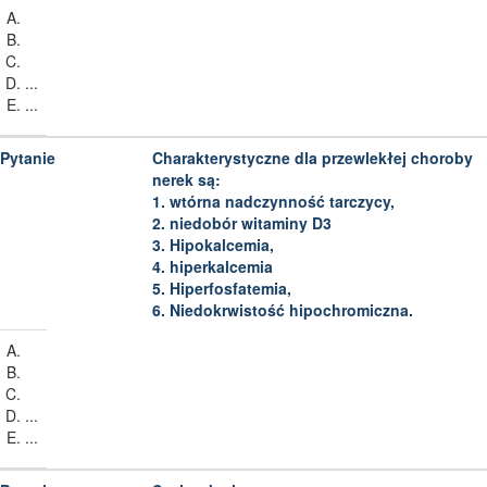
...
...
Charakterystyczne dla przewlekłej choroby
nerek są:
1. wtórna nadczynność tarczycy,
2. niedobór witaminy D3
3. Hipokalcemia,
4. hiperkalcemia
5. Hiperfosfatemia,
6. Niedokrwistość hipochromiczna.
...
...