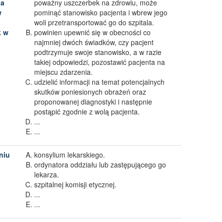
na
poważny uszczerbek na zdrowiu, może
w
pominąć stanowisko pacjenta i wbrew jego
woli przetransportować go do szpitala.
k w
powinien upewnić się w obecności co
najmniej dwóch świadków, czy pacjent
podtrzymuje swoje stanowisko, a w razie
takiej odpowiedzi, pozostawić pacjenta na
miejscu zdarzenia.
udzielić informacji na temat potencjalnych
skutków poniesionych obrażeń oraz
proponowanej diagnostyki i następnie
postąpić zgodnie z wolą pacjenta.
...
...
niu
konsylium lekarskiego.
ordynatora oddziału lub zastępującego go
lekarza.
szpitalnej komisji etycznej.
...
...