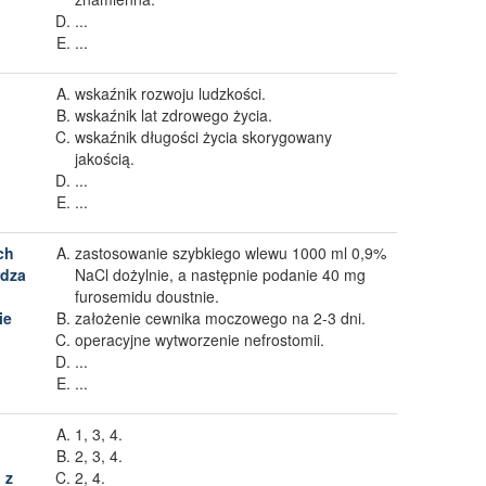
...
...
wskaźnik rozwoju ludzkości.
wskaźnik lat zdrowego życia.
wskaźnik długości życia skorygowany
jakością.
...
...
ch
zastosowanie szybkiego wlewu 1000 ml 0,9%
rdza
NaCl dożylnie, a następnie podanie 40 mg
furosemidu doustnie.
ie
założenie cewnika moczowego na 2-3 dni.
operacyjne wytworzenie nefrostomii.
...
...
1, 3, 4.
2, 3, 4.
 z
2, 4.