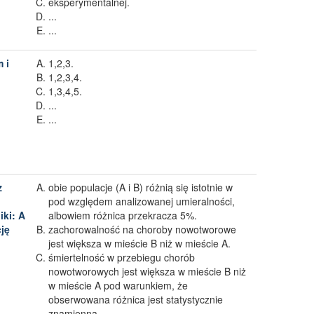
eksperymentalnej.
...
...
 i
1,2,3.
1,2,3,4.
1,3,4,5.
...
...
z
obie populacje (A i B) różnią się istotnie w
pod względem analizowanej umieralności,
ki: A
albowiem różnica przekracza 5%.
cję
zachorowalność na choroby nowotworowe
jest większa w mieście B niż w mieście A.
śmiertelność w przebiegu chorób
nowotworowych jest większa w mieście B niż
w mieście A pod warunkiem, że
obserwowana różnica jest statystycznie
znamienna.