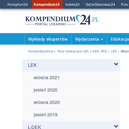
Konsylium24
Kompendium24
Indeks24
GdzieSkierowac24
Puls
Wykłady ekspertów
Wydarzenia
Edukacj
Kompendium24.pl
Testy edukacyjne LEK, L-DEK, PES
LEK
Wiosn
LEK
wiosna 2021
jesień 2020
wiosna 2020
jesień 2019
L-DEK