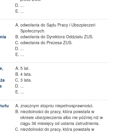
...
...
odwołania do Sądu Pracy i Ubezpieczeń
Społecznych.
nia
odwołania do Dyrektora Oddziału ZUS.
odwołania do Prezesa ZUS.
...
...
e,
5 lat.
4 lata.
aża
3 lata.
s
...
...
ytułu
znacznym stopniu niepełnosprawności.
niezdolności do pracy, która powstała w
okresie ubezpieczenia albo nie później niż w
ciągu 36 miesięcy od ustania zatrudnienia.
niezdolności do pracy, która powstała w