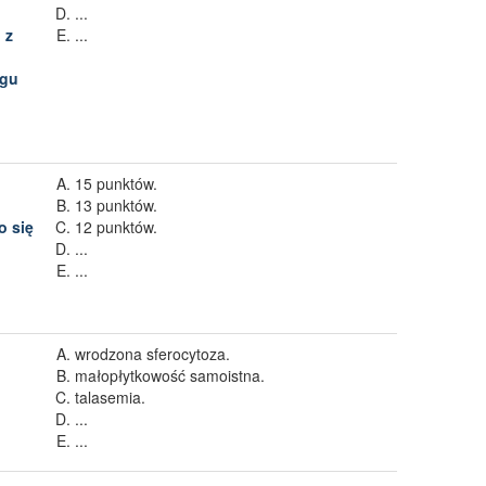
...
 z
...
egu
15 punktów.
13 punktów.
o się
12 punktów.
...
...
wrodzona sferocytoza.
małopłytkowość samoistna.
talasemia.
...
...