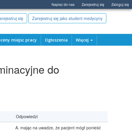
Napisz do nas
Zarejestruj się
Zaloguj się
arejestruj się
Zarejestruj się jako student medycyny
ceny miejsc pracy
Ogłoszenia
Więcej
minacyjne do
Odpowiedzi
mając na uwadze, że pacjent mógł ponieść