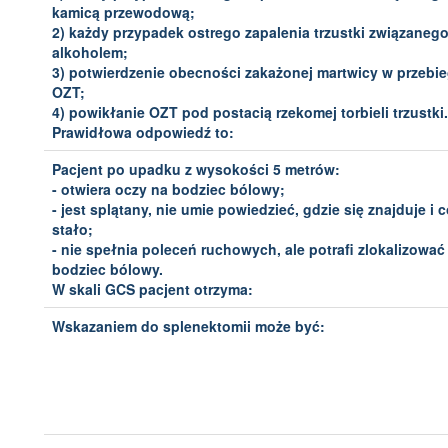
kamicą przewodową;
2) każdy przypadek ostrego zapalenia trzustki związanego
alkoholem;
3) potwierdzenie obecności zakażonej martwicy w przebi
OZT;
4) powikłanie OZT pod postacią rzekomej torbieli trzustki.
Prawidłowa odpowiedź to:
Pacjent po upadku z wysokości 5 metrów:
- otwiera oczy na bodziec bólowy;
- jest splątany, nie umie powiedzieć, gdzie się znajduje i c
stało;
- nie spełnia poleceń ruchowych, ale potrafi zlokalizować
bodziec bólowy.
W skali GCS pacjent otrzyma:
Wskazaniem do splenektomii może być: