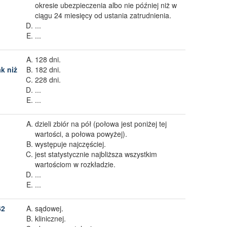
okresie ubezpieczenia albo nie później niż w
ciągu 24 miesięcy od ustania zatrudnienia.
...
...
128 dni.
k niż
182 dni.
228 dni.
...
...
dzieli zbiór na pół (połowa jest poniżej tej
wartości, a połowa powyżej).
występuje najczęściej.
jest statystycznie najbliższa wszystkim
wartościom w rozkładzie.
...
...
62
sądowej.
klinicznej.