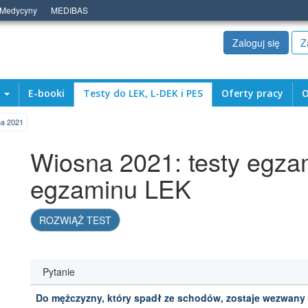
 Medycyny
MEDIBAS
Zaloguj się
Z
a
E-booki
Testy do LEK, L-DEK i PES
Oferty pracy
O
a 2021
Wiosna 2021: testy egza
egzaminu LEK
ROZWIĄŻ TEST
Pytanie
Do mężczyzny, który spadł ze schodów, zostaje wezwany