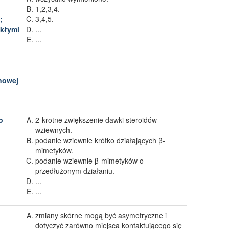
1,2,3,4.
;
3,4,5.
ekłymi
...
...
nowej
o
2-krotne zwiększenie dawki steroidów
wziewnych.
podanie wziewnie krótko działających β-
mimetyków.
podanie wziewnie β-mimetyków o
przedłużonym działaniu.
...
...
zmiany skórne mogą być asymetryczne i
dotyczyć zarówno miejsca kontaktującego się