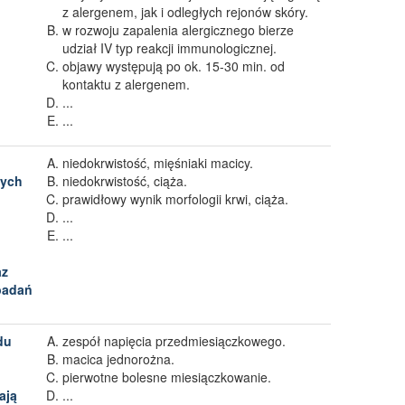
z alergenem, jak i odległych rejonów skóry.
w rozwoju zapalenia alergicznego bierze
udział IV typ reakcji immunologicznej.
objawy występują po ok. 15-30 min. od
kontaktu z alergenem.
...
...
u
niedokrwistość, mięśniaki macicy.
cych
niedokrwistość, ciąża.
prawidłowy wynik morfologii krwi, ciąża.
...
...
az
badań
du
zespół napięcia przedmiesiączkowego.
macica jednorożna.
pierwotne bolesne miesiączkowanie.
ają
...