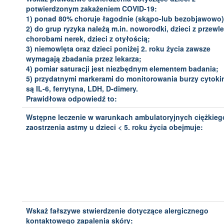
potwierdzonym zakażeniem COVID-19:
1) ponad 80% choruje łagodnie (skąpo-lub bezobjawowo)
2) do grup ryzyka należą m.in. noworodki, dzieci z przewl
chorobami nerek, dzieci z otyłością;
3) niemowlęta oraz dzieci poniżej 2. roku życia zawsze
wymagają zbadania przez lekarza;
4) pomiar saturacji jest niezbędnym elementem badania;
5) przydatnymi markerami do monitorowania burzy cytoki
są IL-6, ferrytyna, LDH, D-dimery.
Prawidłowa odpowiedź to:
Wstępne leczenie w warunkach ambulatoryjnych ciężkieg
zaostrzenia astmy u dzieci < 5. roku życia obejmuje:
Wskaż fałszywe stwierdzenie dotyczące alergicznego
kontaktowego zapalenia skóry: