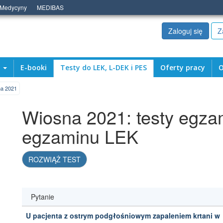
 Medycyny
MEDIBAS
Zaloguj się
Z
a
E-booki
Testy do LEK, L-DEK i PES
Oferty pracy
O
a 2021
Wiosna 2021: testy egza
egzaminu LEK
ROZWIĄŻ TEST
Pytanie
U pacjenta z ostrym podgłośniowym zapaleniem krtani w