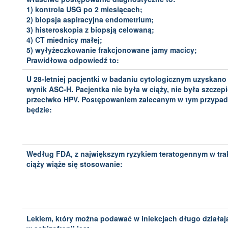
1) kontrola USG po 2 miesiącach;
2) biopsja aspiracyjna endometrium;
3) histeroskopia z biopsją celowaną;
4) CT miednicy małej;
5) wyłyżeczkowanie frakcjonowane jamy macicy;
Prawidłowa odpowiedź to:
U 28-letniej pacjentki w badaniu cytologicznym uzyskano
wynik ASC-H. Pacjentka nie była w ciąży, nie była szczep
przeciwko HPV. Postępowaniem zalecanym w tym przypa
będzie:
Według FDA, z największym ryzykiem teratogennym w tra
ciąży wiąże się stosowanie:
Lekiem, który można podawać w iniekcjach długo działa