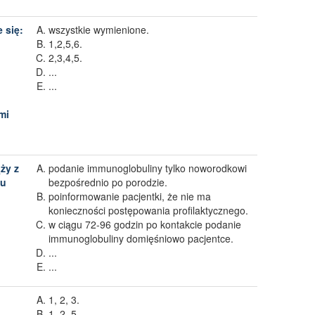
 się:
wszystkie wymienione.
1,2,5,6.
2,3,4,5.
...
...
mi
ży z
podanie immunoglobuliny tylko noworodkowi
 u
bezpośrednio po porodzie.
poinformowanie pacjentki, że nie ma
konieczności postępowania profilaktycznego.
w ciągu 72-96 godzin po kontakcie podanie
immunoglobuliny domięśniowo pacjentce.
...
...
1, 2, 3.
1, 2, 5.