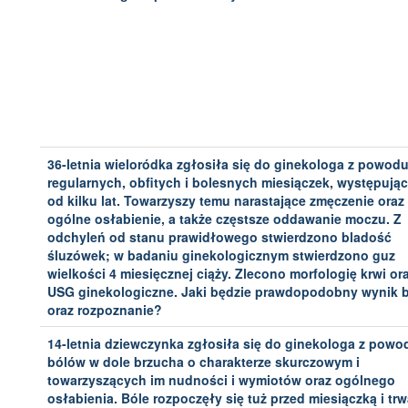
36-letnia wieloródka zgłosiła się do ginekologa z powod
regularnych, obfitych i bolesnych miesiączek, występują
od kilku lat. Towarzyszy temu narastające zmęczenie oraz
ogólne osłabienie, a także częstsze oddawanie moczu. Z
odchyleń od stanu prawidłowego stwierdzono bladość
śluzówek; w badaniu ginekologicznym stwierdzono guz
wielkości 4 miesięcznej ciąży. Zlecono morfologię krwi or
USG ginekologiczne. Jaki będzie prawdopodobny wynik 
oraz rozpoznanie?
14-letnia dziewczynka zgłosiła się do ginekologa z powo
bólów w dole brzucha o charakterze skurczowym i
towarzyszących im nudności i wymiotów oraz ogólnego
osłabienia. Bóle rozpoczęły się tuż przed miesiączką i trw