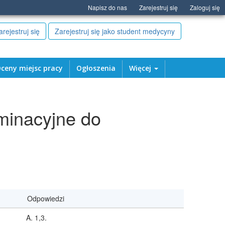
Napisz do nas
Zarejestruj się
Zaloguj się
arejestruj się
Zarejestruj się jako student medycyny
ceny miejsc pracy
Ogłoszenia
Więcej
minacyjne do
Odpowiedzi
1,3.