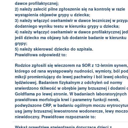
dawce profilaktycznej;
2) należy zalecić pilne zgłoszenie się na kontrolę w razie
wystąpienia objawów grypy u dziecka;
3) należy włączyć oseltamiwir w dawce leczniczej w przy
dodatniego wyniku testu w kierunku grypy u dziecka;
4) należy włączyć oseltamiwir w dawce profilaktycznej je
jeśli dziecko ma objawy lub dodatnie badanie w kierunku
grypy;
5) należy skierować dziecko do szpitala.
Prawidłowa odpowiedź to:
Rodzice zgłosili się wieczorem na SOR z 12-letnim synem,
którego od rana występowały nudności, wymioty, ból po
mikcji promieniujący do lewej pachwiny i ból lewej okolic
lędźwiowej. Badaniem fizykalnym z odchyleń od normy
stwierdzono tkliwość w obrębie jamy brzusznej i dodatni
Goldflama po lewej stronie. W badaniach laboratoryjnych
prawidłowa morfologia krwi i parametry funkcji nerek,
podwyższone CRP, w badaniu ogólnym moczu erytrocytur
usg jamy brzusznej lewostronne wodonercze, lewy mocz
niewidoczny. Prawidłowe rozpoznanie to:
Wskaż prawdziwe stwierdzenia dotyczące dzieci z