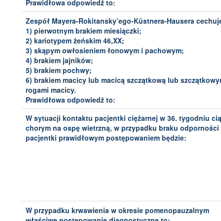
Prawidłowa odpowiedź to:
Zespół Mayera-Rokitansky’ego-Küstnera-Hausera cechuje
1) pierwotnym brakiem miesiączki;
2) kariotypem żeńskim 46,XX;
3) skąpym owłosieniem łonowym i pachowym;
4) brakiem jajników;
5) brakiem pochwy;
6) brakiem macicy lub macicą szczątkową lub szczątkowy
rogami macicy.
Prawidłowa odpowiedź to:
W sytuacji kontaktu pacjentki ciężarnej w 36. tygodniu cią
chorym na ospę wietrzną, w przypadku braku odporności
pacjentki prawidłowym postępowaniem będzie:
W przypadku krwawienia w okresie pomenopauzalnym
właściwe postępowanie diagnostyczne to: