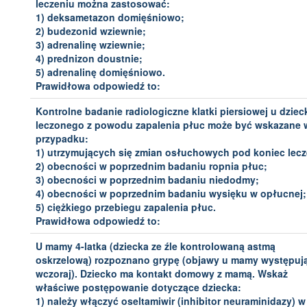
leczeniu można zastosować:
1) deksametazon domięśniowo;
2) budezonid wziewnie;
3) adrenalinę wziewnie;
4) prednizon doustnie;
5) adrenalinę domięśniowo.
Prawidłowa odpowiedź to:
Kontrolne badanie radiologiczne klatki piersiowej u dziec
leczonego z powodu zapalenia płuc może być wskazane 
przypadku:
1) utrzymujących się zmian osłuchowych pod koniec lecz
2) obecności w poprzednim badaniu ropnia płuc;
3) obecności w poprzednim badaniu niedodmy;
4) obecności w poprzednim badaniu wysięku w opłucnej;
5) ciężkiego przebiegu zapalenia płuc.
Prawidłowa odpowiedź to:
U mamy 4-latka (dziecka ze źle kontrolowaną astmą
oskrzelową) rozpoznano grypę (objawy u mamy występuj
wczoraj). Dziecko ma kontakt domowy z mamą. Wskaż
właściwe postępowanie dotyczące dziecka:
1) należy włączyć oseltamiwir (inhibitor neuraminidazy) w