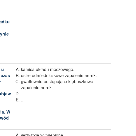
padku
dynie
 u
kamica układu moczowego.
dczas
ostre odmiedniczkowe zapalenie nerek.
y
gwałtownie postępujące kłębuszkowe
zapalenie nerek.
 objaw
...
...
ia. W
owód
wszystkie wymienione.