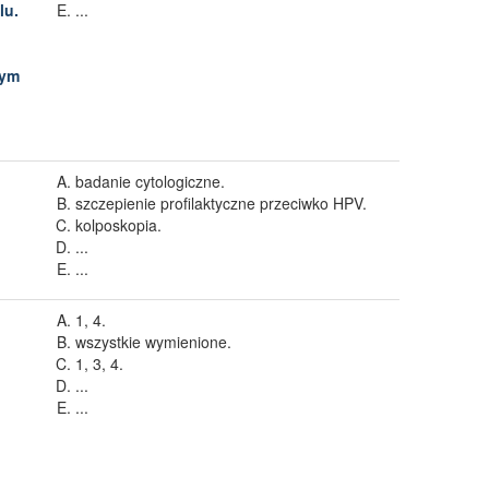
lu.
...
nym
i
badanie cytologiczne.
szczepienie profilaktyczne przeciwko HPV.
kolposkopia.
...
...
1, 4.
wszystkie wymienione.
1, 3, 4.
...
...