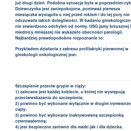
już drugi dzień. Podobna sytuacja była w poprzednim cyk
Dziewczynka jest zaniepokojona, ponieważ pierwsza
miesiączka wystąpiła u niej przed rokiem i do tej pory nie
odczuwała takich dolegliwości. W badaniu ginekologicz
nie stwierdzono odchyleń od normy. USG jamy brzusznej 
miednicy mniejszej nie wykazało obecności patologii.
Najbardziej prawdopodobne rozpoznanie to:
Przykładem działania z zakresu profilaktyki pierwotnej w
ginekologii onkologicznej jest:
Szczepienie przeciw grypie w ciąży:
1) zalecane jest każdej kobiecie, u której nie występują
przeciwwskazania do szczepienia;
2) powinno być wykonane wyłącznie w drugim trymestrze
ciąży;
3) powinno być wykonane inaktywowaną szczepionką
czterowalentną;
4) jest bezpieczne zarówno dla matki jak i dla dziecka.