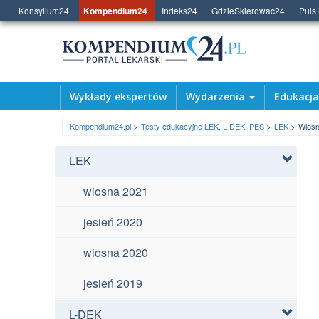
Konsylium24
Kompendium24
Indeks24
GdzieSkierowac24
Puls
Wykłady ekspertów
Wydarzenia
Edukacj
Kompendium24.pl
Testy edukacyjne LEK, L-DEK, PES
LEK
Wiosn
LEK
wiosna 2021
jesień 2020
wiosna 2020
jesień 2019
L-DEK