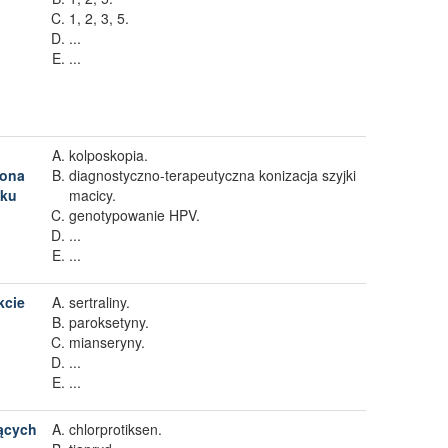
1, 2, 3, 5.
...
...
kolposkopia.
iona
diagnostyczno-terapeutyczna konizacja szyjki
dku
macicy.
genotypowanie HPV.
...
...
kcie
sertraliny.
paroksetyny.
mianseryny.
...
...
jących
chlorprotiksen.