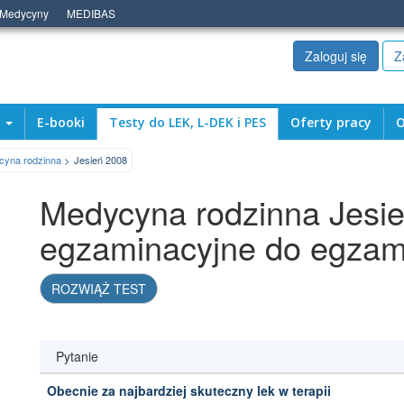
 Medycyny
MEDIBAS
Zaloguj się
Z
a
E-booki
Testy do LEK, L-DEK i PES
Oferty pracy
O
cyna rodzinna
Jesień 2008
Medycyna rodzinna Jesie
egzaminacyjne do egza
ROZWIĄŻ TEST
Pytanie
Obecnie za najbardziej skuteczny lek w terapii