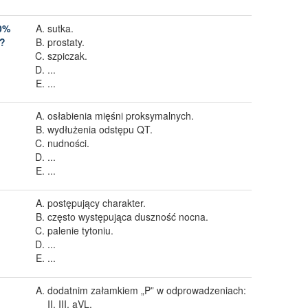
00%
sutka.
m?
prostaty.
szpiczak.
...
...
osłabienia mięśni proksymalnych.
wydłużenia odstępu QT.
nudności.
...
...
postępujący charakter.
często występująca duszność nocna.
palenie tytoniu.
...
...
dodatnim załamkiem „P” w odprowadzeniach:
II, III, aVL.