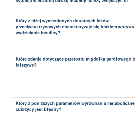
sytuacji wieczorną dawkę insuliny należy zwiększyć o:
Który z niżej wymienionych doustnych leków
przeciwcukrzycowych charakteryzuje się brakiem wpływu
wydzielanie insuliny?
Które zdanie dotyczące przerostu migdałka gardłowego j
fałszywe?
Który z poniższych parametrów wyrównania metaboliczn
cukrzycy jest błędny?