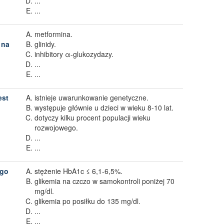
...
...
metformina.
 na
glinidy.
inhibitory α-glukozydazy.
...
...
est
istnieje uwarunkowanie genetyczne.
występuje głównie u dzieci w wieku 8-10 lat.
dotyczy kilku procent populacji wieku
rozwojowego.
...
...
ego
stężenie HbA1c ≤ 6,1-6,5%.
glikemia na czczo w samokontroli poniżej 70
mg/dl.
glikemia po posiłku do 135 mg/dl.
...
...