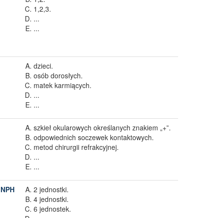
1,2,3.
...
...
dzieci.
osób dorosłych.
matek karmiących.
...
...
szkieł okularowych określanych znakiem „+”.
odpowiednich soczewek kontaktowych.
metod chirurgii refrakcyjnej.
...
...
y NPH
2 jednostki.
4 jednostki.
6 jednostek.