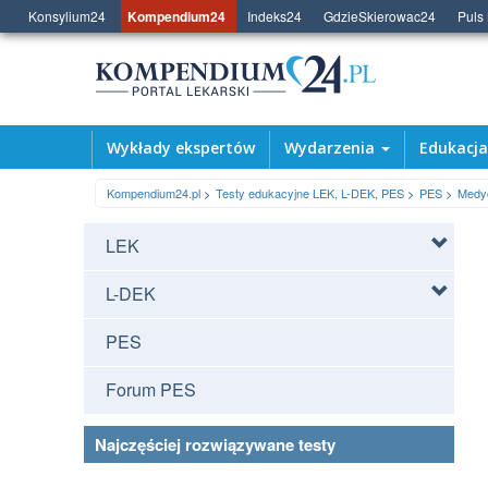
Konsylium24
Kompendium24
Indeks24
GdzieSkierowac24
Puls
Wykłady ekspertów
Wydarzenia
Edukacj
Kompendium24.pl
Testy edukacyjne LEK, L-DEK, PES
PES
Medy
LEK
L-DEK
PES
Forum PES
Najczęściej rozwiązywane testy