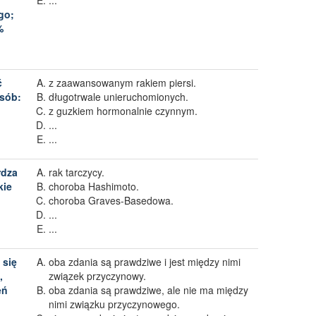
...
go;
%
ć
z zaawansowanym rakiem piersi.
sób:
długotrwale unieruchomionych.
z guzkiem hormonalnie czynnym.
...
...
rdza
rak tarczycy.
kie
choroba Hashimoto.
choroba Graves-Basedowa.
...
...
 się
oba zdania są prawdziwe i jest między nimi
,
związek przyczynowy.
eń
oba zdania są prawdziwe, ale nie ma między
nimi związku przyczynowego.