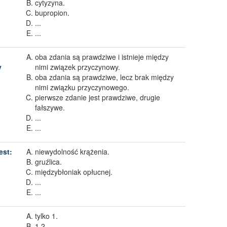
cytyzyna.
bupropion.
...
...
oba zdania są prawdziwe i istnieje między
y
nimi związek przyczynowy.
oba zdania są prawdziwe, lecz brak między
nimi związku przyczynowego.
pierwsze zdanie jest prawdziwe, drugie
fałszywe.
...
...
est:
niewydolność krążenia.
gruźlica.
międzybłoniak opłucnej.
...
...
tylko 1.
1,2.