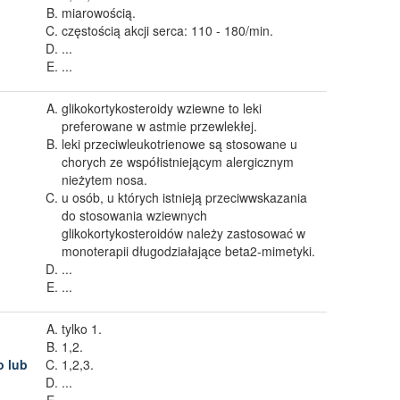
miarowością.
częstością akcji serca: 110 - 180/min.
...
...
glikokortykosteroidy wziewne to leki
preferowane w astmie przewlekłej.
leki przeciwleukotrienowe są stosowane u
chorych ze współistniejącym alergicznym
nieżytem nosa.
u osób, u których istnieją przeciwwskazania
do stosowania wziewnych
glikokortykosteroidów należy zastosować w
monoterapii długodziałające beta2-mimetyki.
...
...
tylko 1.
1,2.
o lub
1,2,3.
...