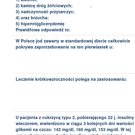
2) kamicę dróg żółciowych; .
3) nadczynność przytarczyc;
4) uraz brzucha;
5) hipertrójglicerydemię
Prawidłowa odpowiedź to:
W Polsce jod zawarty w standardowej diecie całkowicie
pokrywa zapotrzebowanie na ten pierwiastek u:
Leczenie krótkowzroczności polega na zastosowaniu:
U pacjenta z cukrzycą typu 2, pobierającego 22 j. insulin
wieczorem, stwierdzono w ciągu 3 kolejnych dni wartości
glikemii na czczo: 142 mg/dl, 160 mg/dl, 153 mg/dl. W tej