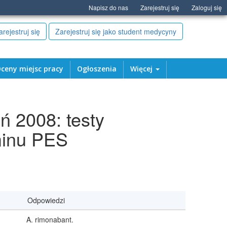
Napisz do nas
Zarejestruj się
Zaloguj się
arejestruj się
Zarejestruj się jako student medycyny
ceny miejsc pracy
Ogłoszenia
Więcej
ń 2008: testy
minu PES
Odpowiedzi
rimonabant.