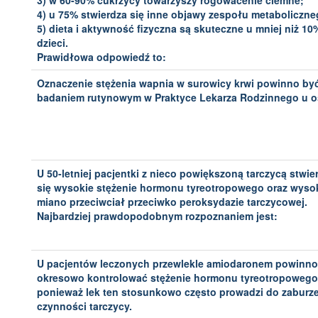
3) w 60-90% cukrzycy towarzyszy rogowacenie ciemne;
4) u 75% stwierdza się inne objawy zespołu metaboliczne
5) dieta i aktywność fizyczna są skuteczne u mniej niż 10
dzieci.
Prawidłowa odpowiedź to:
Oznaczenie stężenia wapnia w surowicy krwi powinno by
badaniem rutynowym w Praktyce Lekarza Rodzinnego u o
U 50-letniej pacjentki z nieco powiększoną tarczycą stwie
się wysokie stężenie hormonu tyreotropowego oraz wyso
miano przeciwciał przeciwko peroksydazie tarczycowej.
Najbardziej prawdopodobnym rozpoznaniem jest:
U pacjentów leczonych przewlekle amiodaronem powinno
okresowo kontrolować stężenie hormonu tyreotropowego
ponieważ lek ten stosunkowo często prowadzi do zaburz
czynności tarczycy.