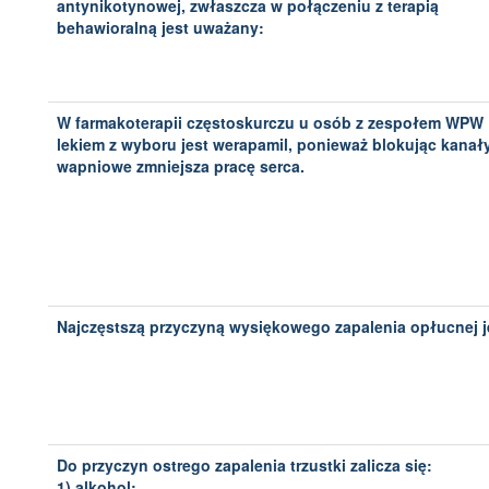
antynikotynowej, zwłaszcza w połączeniu z terapią
behawioralną jest uważany:
W farmakoterapii częstoskurczu u osób z zespołem WPW
lekiem z wyboru jest werapamil, ponieważ blokując kanał
wapniowe zmniejsza pracę serca.
Najczęstszą przyczyną wysiękowego zapalenia opłucnej j
Do przyczyn ostrego zapalenia trzustki zalicza się:
1) alkohol;